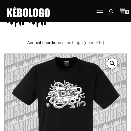
DÉPLIER
0
LA
NAVIGATION
Accueil
/
boutique
/ Lost tape (cassette)